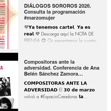
DIÁLOGOS SOROROS 2026.
Consulta la programación
#marzomujer
💜𝗬𝗮 𝘁𝗲𝗻𝗲𝗺𝗼𝘀 𝗰𝗮𝗿𝘁𝗲𝗹. 𝗬𝗮 𝗲𝘀
𝗿𝗲𝗮𝗹.💜 Descarga aquí la NOTA DE
PRENSA 😊 Os presentamos la cuarta
edición de 𝗗𝗶𝗮́𝗹𝗼𝗴𝗼𝘀 𝗦𝗼𝗥𝗼𝗿𝗼𝘀
𝟮𝟬𝟮𝟲, que se celebrará 𝗱𝗲𝗹 𝟲 𝗮𝗹 𝟮𝟳
𝗱𝗲 𝗺𝗮𝗿𝘇𝗼 🗓️, en el marco de
Compositoras ante la
#𝗠𝗮𝗿𝘇𝗼𝗠𝘂𝗷𝗲𝗿 🌸. Un espacio de
adversidad. Conferencia de Ana
activismo, encuentro, pensamiento y
Belén Sánchez Zamora
#EspacioCreadoras
creación que vuelve para dialogar y
𝗖𝗢𝗠𝗣𝗢𝗦𝗜𝗧𝗢𝗥𝗔𝗦 𝗔𝗡𝗧𝗘 𝗟𝗔
compartir en torno a las experiencias de
𝗔𝗗𝗩𝗘𝗥𝗦𝗜𝗗𝗔𝗗 El 𝟯𝟬 𝗱𝗲 𝗺𝗮𝗿𝘇𝗼
las mujeres en la sociedad, el arte y la
volvió a #EspacioCreadoras 𝗹𝗮
cultura. 💟🌟 🎙️Entrevistas, tertulias,
𝗺𝘂𝘀𝗶𝗰𝗼́𝗹𝗼𝗴𝗮...