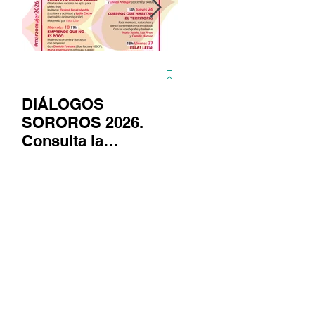
DIÁLOGOS
ASTUTAS continú
SOROROS 2026.
en su fase fotográf
Consulta la
gracias al apoyo d
programación
la Fundación
#marzomujer
Provincial de Cult
de Cádiz