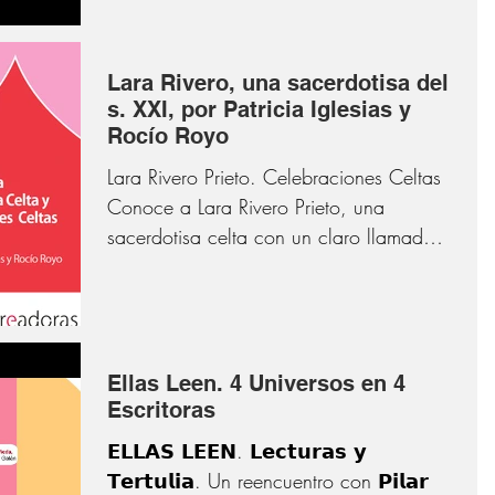
Lara Rivero, una sacerdotisa del
s. XXI, por Patricia Iglesias y
Rocío Royo
Lara Rivero Prieto. Celebraciones Celtas
Conoce a Lara Rivero Prieto, una
sacerdotisa celta con un claro llamado:
el de celebrar la vida...
Ellas Leen. 4 Universos en 4
Escritoras
𝗘𝗟𝗟𝗔𝗦 𝗟𝗘𝗘𝗡. 𝗟𝗲𝗰𝘁𝘂𝗿𝗮𝘀 𝘆
𝗧𝗲𝗿𝘁𝘂𝗹𝗶𝗮. Un reencuentro con 𝗣𝗶𝗹𝗮𝗿