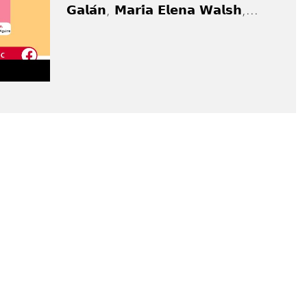
𝗚𝗮𝗹𝗮́𝗻, 𝗠𝗮𝗿𝗶́𝗮 𝗘𝗹𝗲𝗻𝗮 𝗪𝗮𝗹𝘀𝗵,...