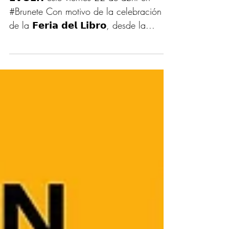
Blanca Altable y Evoéh
𝗘𝗩𝗢𝗘́𝗛 este viernes 22 de abril en
#Brunete Con motivo de la celebración
de la 𝗙𝗲𝗿𝗶𝗮 𝗱𝗲𝗹 𝗟𝗶𝗯𝗿𝗼, desde la...