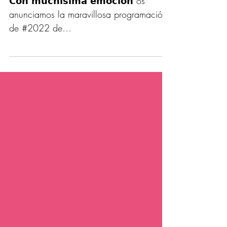
Patrimonio. 5, 6 y 7 de agosto.
𝗖𝗼𝗻 𝗺𝘂𝗰𝗵𝗶́𝘀𝗶𝗺𝗮 𝗲𝗺𝗼𝗰𝗶𝗼́𝗻 os
anunciamos la maravillosa programación
de #2022 de
#DragonesdeRobledoFestivaldeArtesyPatri
m...