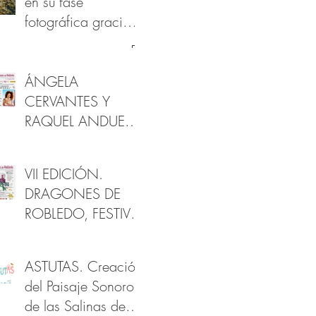
en su fase
fotográfica gracias
al apoyo de la
Fundación
Provincial de
ÁNGELA
Cultura de Cádiz
CERVANTES Y
RAQUEL ANDUEZA
EN DRAGONES
DE ROBLEDO
VII EDICIÓN.
DRAGONES DE
ROBLEDO, FESTIVAL
DE ARTES Y
PATRIMONIO
ASTUTAS. Creación
del Paisaje Sonoro
de las Salinas de