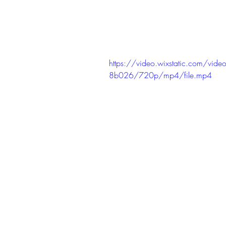
https://video.wixstatic.com/
8b026/720p/mp4/file.mp4