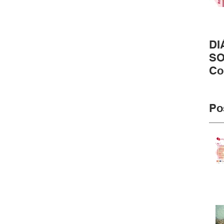
DI
SO
Co
pr
#m
Po