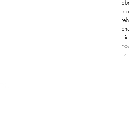
ab
ma
fe
en
di
no
oc