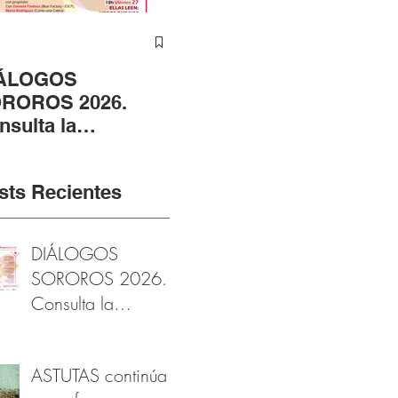
ÁLOGOS
ASTUTAS continúa
ÁN
ROROS 2026.
en su fase
CE
nsulta la
fotográfica gracias al
RA
ogramación
apoyo de la
EN
arzomujer
Fundación Provincial
RO
sts Recientes
de Cultura de Cádiz
DIÁLOGOS
SOROROS 2026.
Consulta la
programación
#marzomujer
ASTUTAS continúa