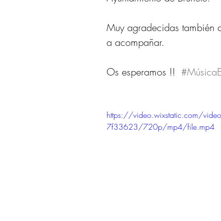
Muy agradecidas también al
a acompañar. 
Os esperamos !!  
#MúsicaE
https://video.wixstatic.com
7f33623/720p/mp4/file.mp4