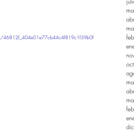
ju
ma
ab
ma
fe
video/46812f_404e01e77cb44c4f819c1f39b0f
en
no
oc
ag
ma
ab
ma
fe
en
di