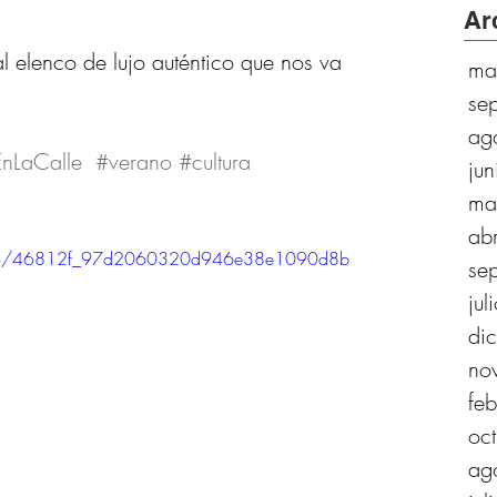
Ar
 elenco de lujo auténtico que nos va 
ma
se
ag
nLaCalle
#verano
#cultura
ju
ma
ab
/video/46812f_97d2060320d946e38e1090d8b
se
ju
di
no
fe
oc
ag