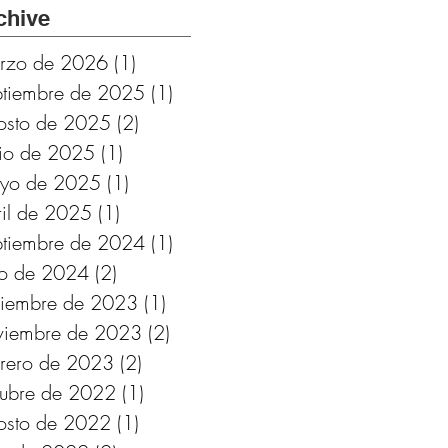
Cádiz.
chive
Subvencionado por
rzo de 2026
(1)
1 entrada
Fundación
ptiembre de 2025
(1)
1 entrada
Provincial de
osto de 2025
(2)
2 entradas
Cultura de Cádiz
nio de 2025
(1)
1 entrada
yo de 2025
(1)
1 entrada
ril de 2025
(1)
1 entrada
ptiembre de 2024
(1)
1 entrada
lio de 2024
(2)
2 entradas
ciembre de 2023
(1)
1 entrada
viembre de 2023
(2)
2 entradas
brero de 2023
(2)
2 entradas
tubre de 2022
(1)
1 entrada
osto de 2022
(1)
1 entrada