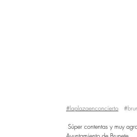
#laplazaenconcierto
#bru
 Súper contentas y muy agradecidas con esta colaboración en el 
Ayuntamiento de Brunete.