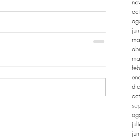
no
oc
ag
ju
ma
ab
ma
fe
en
di
oc
se
ag
ju
ju