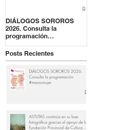
DIÁLOGOS SOROROS
ASTUTAS cont
2026. Consulta la
fase fotográfi
programación
apoyo de la F
#marzomujer
Provincial de 
Cádiz
Posts Recientes
DIÁLOGOS SOROROS 2026.
Consulta la programación
#marzomujer
ASTUTAS continúa en su fase
fotográfica gracias al apoyo de la
Fundación Provincial de Cultura de