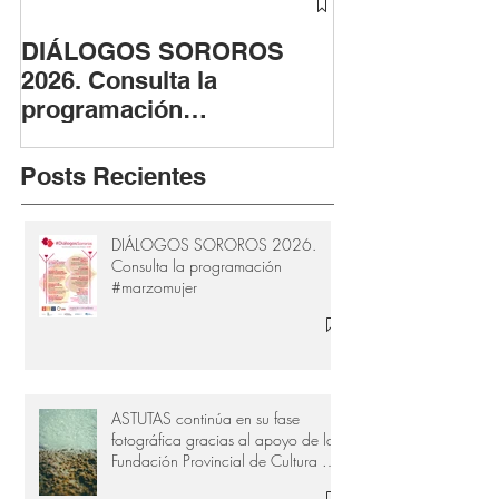
DIÁLOGOS SOROROS
ASTUTAS cont
2026. Consulta la
fase fotográfi
programación
apoyo de la F
#marzomujer
Provincial de 
Cádiz
Posts Recientes
DIÁLOGOS SOROROS 2026.
Consulta la programación
#marzomujer
ASTUTAS continúa en su fase
fotográfica gracias al apoyo de la
Fundación Provincial de Cultura de
Cádiz