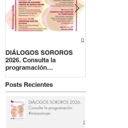
DIÁLOGOS SOROROS
ASTUTAS cont
2026. Consulta la
fase fotográfi
programación
apoyo de la F
#marzomujer
Provincial de 
Cádiz
Posts Recientes
DIÁLOGOS SOROROS 2026.
Consulta la programación
#marzomujer