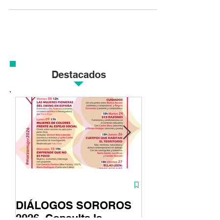
2022 #DiálogosSororos vuelve con una
programación donde dialogan artistas,...
Destacados