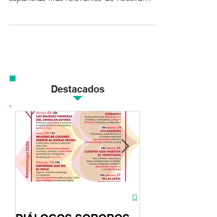
conocer una de las personalidades judeo-
españolas más relevantes de nuestra
historia....
Destacados