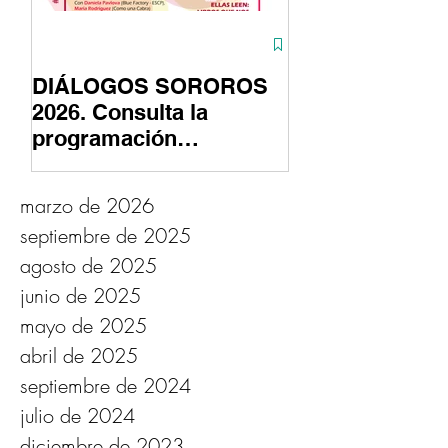
DIÁLOGOS SOROROS
ASTUTAS conti
2026. Consulta la
su fase fotográ
programación
gracias al apoy
#marzomujer
Fundación Prov
Cultura de Cád
marzo de 2026
septiembre de 2025
agosto de 2025
junio de 2025
mayo de 2025
abril de 2025
septiembre de 2024