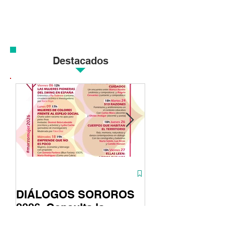
historia....
Destacados
DIÁLOGOS SOROROS
ASTUTAS conti