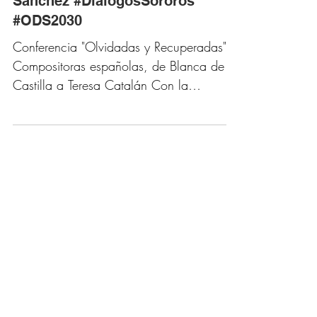
Recuperadas" con Ana Belén
Sánchez #DiálogosSororos
#ODS2030
Conferencia "Olvidadas y Recuperadas":
Compositoras españolas, de Blanca de
Castilla a Teresa Catalán Con la
musicóloga Ana Belén Sánchez...