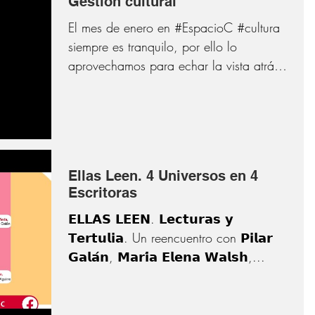
Gestión cultural
El mes de enero en #EspacioC #cultura
siempre es tranquilo, por ello lo
aprovechamos para echar la vista atrás
y traer a nuestra memoria...
Ellas Leen. 4 Universos en 4
Escritoras
𝗘𝗟𝗟𝗔𝗦 𝗟𝗘𝗘𝗡. 𝗟𝗲𝗰𝘁𝘂𝗿𝗮𝘀 𝘆
𝗧𝗲𝗿𝘁𝘂𝗹𝗶𝗮. Un reencuentro con 𝗣𝗶𝗹𝗮𝗿
𝗚𝗮𝗹𝗮́𝗻, 𝗠𝗮𝗿𝗶́𝗮 𝗘𝗹𝗲𝗻𝗮 𝗪𝗮𝗹𝘀𝗵,...