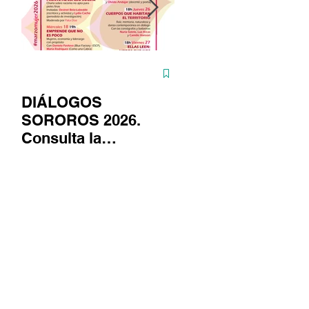
DIÁLOGOS
ASTUTAS continú
SOROROS 2026.
en su fase fotográf
Consulta la
gracias al apoyo d
programación
la Fundación
#marzomujer
Provincial de Cult
de Cádiz