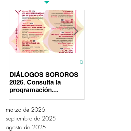
Destacados
DIÁLOGOS SOROROS
ASTUTAS conti
2026. Consulta la
su fase fotográ
programación
gracias al apoy
#marzomujer
Fundación Prov
Cultura de Cád
marzo de 2026