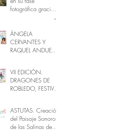
en su fase
fotográfica gracias
al apoyo de la
Fundación
Provincial de
ÁNGELA
Cultura de Cádiz
CERVANTES Y
RAQUEL ANDUEZA
EN DRAGONES
DE ROBLEDO
VII EDICIÓN.
DRAGONES DE
ROBLEDO, FESTIVAL
DE ARTES Y
PATRIMONIO
ASTUTAS. Creación
del Paisaje Sonoro
de las Salinas de