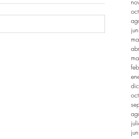
no
oc
ag
ju
ma
ab
ma
fe
en
di
oc
se
ag
ju
ju