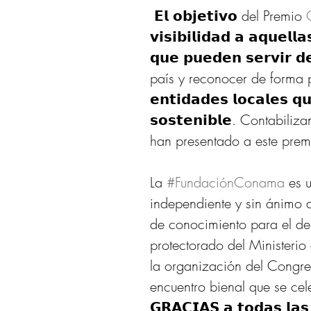
 𝗘𝗹 𝗼𝗯𝗷𝗲𝘁𝗶𝘃𝗼 del Premio 
𝘃𝗶𝘀𝗶𝗯𝗶𝗹𝗶𝗱𝗮𝗱 𝗮 𝗮𝗾𝘂𝗲𝗹𝗹𝗮
𝗾𝘂𝗲 𝗽𝘂𝗲𝗱𝗲𝗻 𝘀𝗲𝗿𝘃𝗶𝗿 
país y reconocer de forma p
𝗲𝗻𝘁𝗶𝗱𝗮𝗱𝗲𝘀 𝗹𝗼𝗰𝗮𝗹𝗲𝘀 𝗾𝘂
𝘀𝗼𝘀𝘁𝗲𝗻𝗶𝗯𝗹𝗲. Contabil
han presentado a este prem
La 
#FundaciónConama
 es 
independiente y sin ánimo 
de conocimiento para el desa
protectorado del Ministeri
la organización del Congr
encuentro bienal que se ce
𝗚𝗥𝗔𝗖𝗜𝗔𝗦 𝗮 𝘁𝗼𝗱𝗮𝘀 𝗹