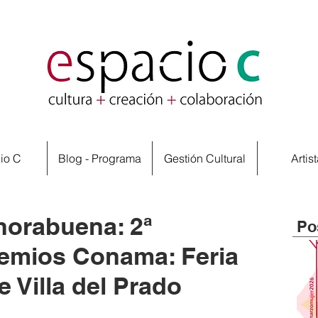
io C
Blog - Programa
Gestión Cultural
Artis
horabuena: 2ª
Po
remios Conama: Feria
e Villa del Prado