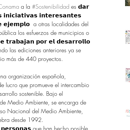
Conama
 a la 
#Sostenibilidad
 es 𝗱𝗮𝗿 
𝘀 𝗶𝗻𝗶𝗰𝗶𝗮𝘁𝗶𝘃𝗮𝘀 𝗶𝗻𝘁𝗲𝗿𝗲𝘀𝗮𝗻𝘁𝗲𝘀 
𝗱𝗲 𝗲𝗷𝗲𝗺𝗽𝗹𝗼  a otras localidades del 
ública los esfuerzos de municipios o 
𝗲 𝘁𝗿𝗮𝗯𝗮𝗷𝗮𝗻 𝗽𝗼𝗿 𝗲𝗹 𝗱𝗲𝘀𝗮𝗿𝗿𝗼𝗹𝗹𝗼 
izando las ediciones anteriores ya se 
io más de 440 proyectos. 
una organización española, 
de lucro que promueve el intercambio 
rrollo sostenible. Bajo el 
o de Medio Ambiente, se encarga de 
eso Nacional del Medio Ambiente, 
lebra desde 1992.
𝘀 𝗽𝗲𝗿𝘀𝗼𝗻𝗮𝘀 que han hecho posible 