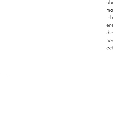
ab
ma
fe
en
di
no
oc