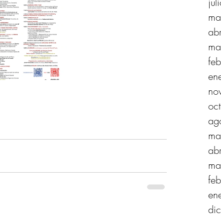
ju
ma
ab
ma
fe
en
no
oc
ag
ma
ab
ma
fe
en
di