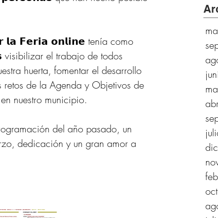
Ar
ma
se
𝘃𝗼𝘀 visibilizar el trabajo de todos 
ag
estra huerta, fomentar el desarrollo 
ju
os retos de la Agenda y Objetivos de 
ma
en nuestro municipio. 
ab
se
programación del año pasado, un 
ju
erzo, dedicación y un gran amor a 
di
no
fe
oc
ag