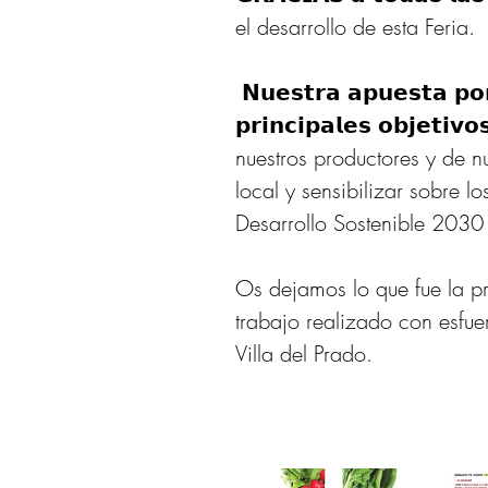
el desarrollo de esta Feria.
 𝗡𝘂𝗲𝘀𝘁𝗿𝗮 𝗮𝗽𝘂𝗲𝘀𝘁𝗮 𝗽𝗼𝗿 𝗹𝗮 𝗙𝗲𝗿𝗶𝗮 𝗼𝗻𝗹𝗶𝗻𝗲 tenía como 
𝗽𝗿𝗶𝗻𝗰𝗶𝗽𝗮𝗹𝗲𝘀 𝗼𝗯𝗷𝗲𝘁𝗶
nuestros productores y de nu
local y sensibilizar sobre l
Desarrollo Sostenible 2030 
Os dejamos lo que fue la 
trabajo realizado con esfu
Villa del Prado.