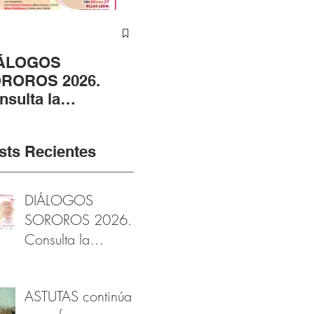
ÁLOGOS
ASTUTAS continúa
ÁN
ROROS 2026.
en su fase
CE
nsulta la
fotográfica gracias al
RA
ogramación
apoyo de la
EN
arzomujer
Fundación Provincial
RO
sts Recientes
de Cultura de Cádiz
DIÁLOGOS
SOROROS 2026.
Consulta la
programación
#marzomujer
ASTUTAS continúa