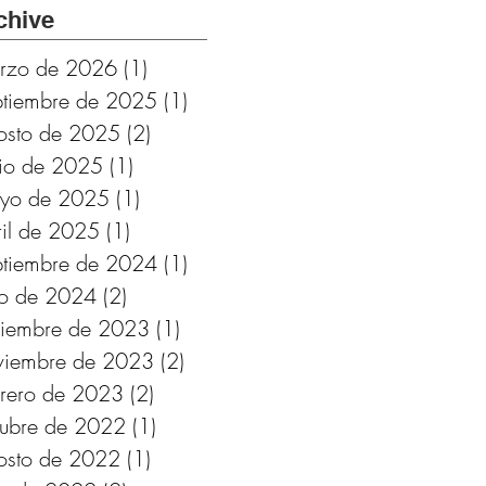
Cádiz.
chive
Subvencionado por
rzo de 2026
(1)
1 entrada
Fundación
ptiembre de 2025
(1)
1 entrada
Provincial de
osto de 2025
(2)
2 entradas
Cultura de Cádiz
nio de 2025
(1)
1 entrada
yo de 2025
(1)
1 entrada
ril de 2025
(1)
1 entrada
ptiembre de 2024
(1)
1 entrada
lio de 2024
(2)
2 entradas
ciembre de 2023
(1)
1 entrada
viembre de 2023
(2)
2 entradas
brero de 2023
(2)
2 entradas
tubre de 2022
(1)
1 entrada
osto de 2022
(1)
1 entrada