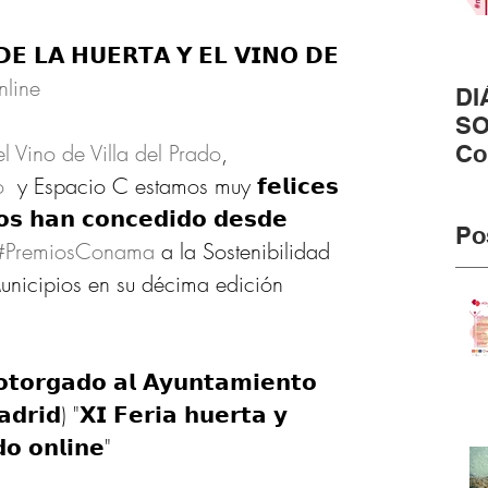
𝗗𝗘 𝗟𝗔 𝗛𝗨𝗘𝗥𝗧𝗔 𝗬 𝗘𝗟 𝗩𝗜𝗡𝗢 𝗗𝗘 
nline
DI
SO
el Vino de Villa del Prado
,  
Co
pr
o
  y Espacio C estamos muy 𝗳𝗲𝗹𝗶𝗰𝗲𝘀 
#m
𝗼𝘀 𝗵𝗮𝗻 𝗰𝗼𝗻𝗰𝗲𝗱𝗶𝗱𝗼 𝗱𝗲𝘀𝗱𝗲 
Po
#PremiosConama
 a la Sostenibilidad 
nicipios en su décima edición 
𝗮𝗱𝗿𝗶𝗱) "𝗫𝗜 𝗙𝗲𝗿𝗶𝗮 𝗵𝘂𝗲𝗿𝘁𝗮 𝘆 
𝗱𝗼 𝗼𝗻𝗹𝗶𝗻𝗲"