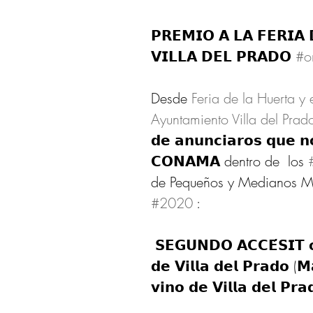
𝗣𝗥𝗘𝗠𝗜𝗢 𝗔 𝗟𝗔 𝗙𝗘𝗥𝗜𝗔 
𝗩𝗜𝗟𝗟𝗔 𝗗𝗘𝗟 𝗣𝗥𝗔𝗗𝗢 
#o
Desde 
Feria de la Huerta y 
Ayuntamiento Villa del Prad
𝗱𝗲 𝗮𝗻𝘂𝗻𝗰𝗶𝗮𝗿𝗼𝘀 𝗾𝘂𝗲 𝗻
𝗖𝗢𝗡𝗔𝗠𝗔 dentro de  los 
de Pequeños y Medianos Mu
#2020
 :
 𝗦𝗘𝗚𝗨𝗡𝗗𝗢 𝗔𝗖𝗖𝗘́𝗦𝗜𝗧 𝗼𝘁𝗼𝗿𝗴𝗮𝗱𝗼 𝗮𝗹 𝗔𝘆𝘂𝗻𝘁𝗮𝗺𝗶𝗲𝗻𝘁𝗼 
𝗱𝗲 𝗩𝗶𝗹𝗹𝗮 𝗱𝗲𝗹 𝗣𝗿𝗮𝗱𝗼 (𝗠
𝘃𝗶𝗻𝗼 𝗱𝗲 𝗩𝗶𝗹𝗹𝗮 𝗱𝗲𝗹 𝗣𝗿𝗮