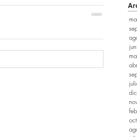
Ar
ma
se
ag
ju
ma
ab
se
ju
di
no
fe
oc
ag