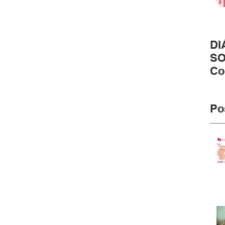
DI
SO
Co
pr
#m
Po