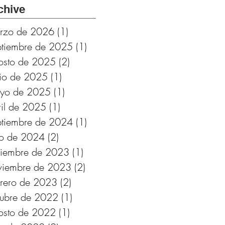
Cádiz.
chive
Subvencionado por
rzo de 2026
(1)
1 entrada
Fundación
ptiembre de 2025
(1)
1 entrada
Provincial de
osto de 2025
(2)
2 entradas
Cultura de Cádiz
nio de 2025
(1)
1 entrada
yo de 2025
(1)
1 entrada
ril de 2025
(1)
1 entrada
ptiembre de 2024
(1)
1 entrada
lio de 2024
(2)
2 entradas
ciembre de 2023
(1)
1 entrada
viembre de 2023
(2)
2 entradas
brero de 2023
(2)
2 entradas
tubre de 2022
(1)
1 entrada
osto de 2022
(1)
1 entrada