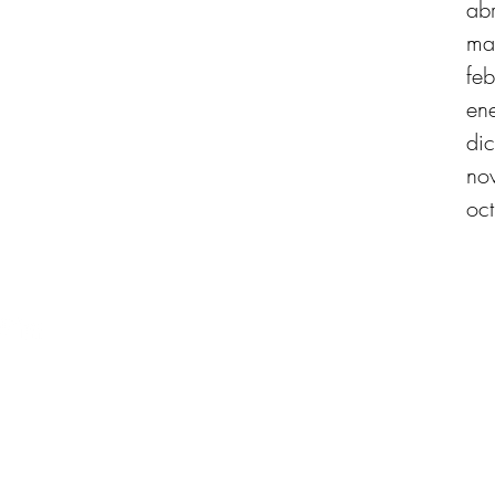
ab
ma
fe
en
di
no
oc