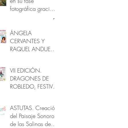
en su fase
fotográfica gracias
al apoyo de la
Fundación
Provincial de
ÁNGELA
Cultura de Cádiz
CERVANTES Y
RAQUEL ANDUEZA
EN DRAGONES
DE ROBLEDO
VII EDICIÓN.
DRAGONES DE
ROBLEDO, FESTIVAL
DE ARTES Y
PATRIMONIO
ASTUTAS. Creación
del Paisaje Sonoro
de las Salinas de