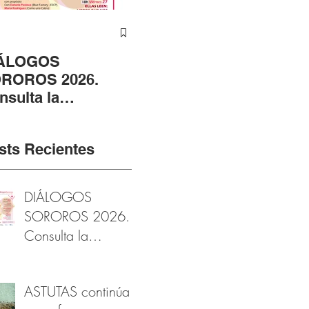
ÁLOGOS
ASTUTAS continúa
ÁN
ROROS 2026.
en su fase
CE
nsulta la
fotográfica gracias al
RA
ogramación
apoyo de la
EN
arzomujer
Fundación Provincial
RO
sts Recientes
de Cultura de Cádiz
DIÁLOGOS
SOROROS 2026.
Consulta la
programación
#marzomujer
ASTUTAS continúa