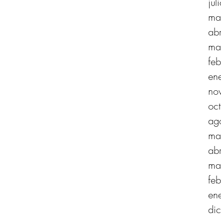
ju
ma
ab
ma
fe
en
no
oc
ag
ma
ab
ma
fe
en
di