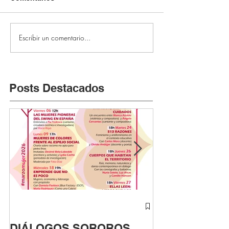
Escribir un comentario...
Posts Destacados
DIÁLOGOS SOROROS
ASTUTAS cont