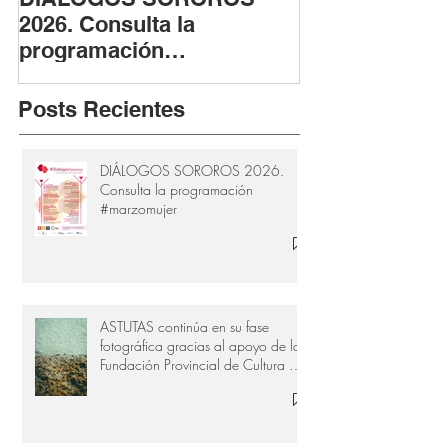
2026. Consulta la
fase fotográfi
programación
apoyo de la F
#marzomujer
Provincial de 
Cádiz
Posts Recientes
DIÁLOGOS SOROROS 2026.
Consulta la programación
#marzomujer
ASTUTAS continúa en su fase
fotográfica gracias al apoyo de la
Fundación Provincial de Cultura de
Cádiz