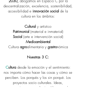
2030,
abogamos en Espacio C por la
descentralización, excelencia, sostenibilidad,
accesibilidad e
innovación social
de la
cultura en los ámbitos:
Cultural
y artístico
Patrimonial
(material e inmaterial)
Social
(arte e intervención social)
Medioambiental
Cultura
agro
alimentaria y
gastro
nómica
Nuestras 3 C:
C
ultura
desde la emoción y el sentimiento:
nos importa cómo hacer las cosas y cómo se
perciben. Los porqués y los sin porqué. Los
proyectos socio culturales. Ideas,
pensamiento, aprendizaje. Alimentar el
espíritu y la mente.
C
reación
desde la comunidad, el arte, la
naturaleza, el patrimonio y la historia, la