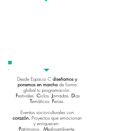
TE ACOMPAÑAMOS
Desde Espacio C
diseñamos y
ponemos en marcha
de forma
global tu programación:
F
estivales.
C
iclos.
J
ornadas.
D
ías
T
emáticos.
F
erias.
Eventos socio-culturales con
corazón.
Proyectos que emocionan
y enriquecen:
P
atrimonio.
M
edioambiente.