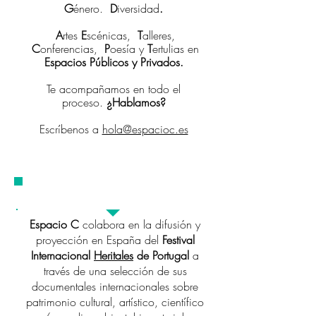
G
énero.
D
iversidad
.
A
rtes
E
scénicas,
T
alleres,
C
onferencias,
P
oesía y
T
ertulias en
Espacios Públicos y Privados.
Te acompañamos en todo el
proceso. ​
¿Hablamos?
Escríbenos a
hola@espacioc.es
HERITALES
Espacio C
colabora en la difusión y
proyección en España del
Festival
Internacional
Heritales
de Portugal
a
través de una selección de sus
documentales internacionales sobre
patrimonio cultural, artístico, científico