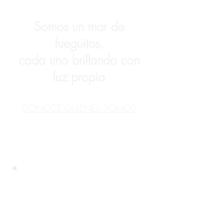
Somos un mar de
fueguitos,
cada uno brillando con
luz propia
CONOCE QUIÉNES SOMOS
Únete a nuestra lista de
correo
No te pierdas ninguna
actualización