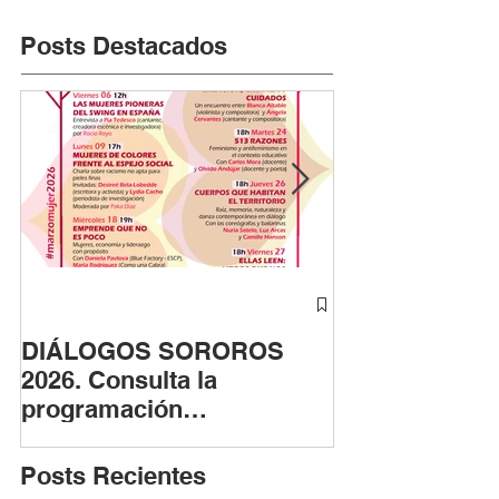
Posts Destacados
DIÁLOGOS SOROROS
ASTUTAS cont
2026. Consulta la
fase fotográfi
programación
apoyo de la F
#marzomujer
Provincial de 
Cádiz
Posts Recientes