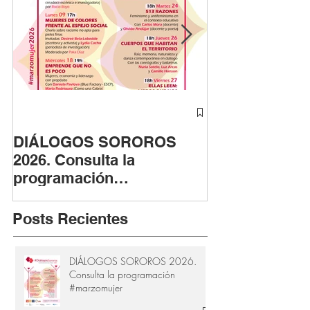
DIÁLOGOS SOROROS
ASTUTAS cont
2026. Consulta la
fase fotográfi
programación
apoyo de la F
#marzomujer
Provincial de 
Cádiz
Posts Recientes
DIÁLOGOS SOROROS 2026.
Consulta la programación
#marzomujer