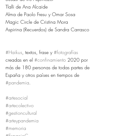
Tlalli de Ana Alcaide 
Alma de Paolo Fresu y Omar Sosa 
Magic Circle de Cristina Mora 
Aspirina (Recuerdos) de Sandra Carrasco
#Haikus
, textos, frase y 
#fotografías
creadas en el 
#confinamiento
 2020 por 
más de 180 personas de todas partes de 
España y otros países en tiempos de 
#pandemia
.
#artesocial
#artecolectivo
#gestioncultural
#arteypandemia
#memoria
#EspacioC