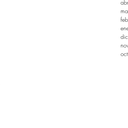
ab
ma
fe
en
di
no
oc