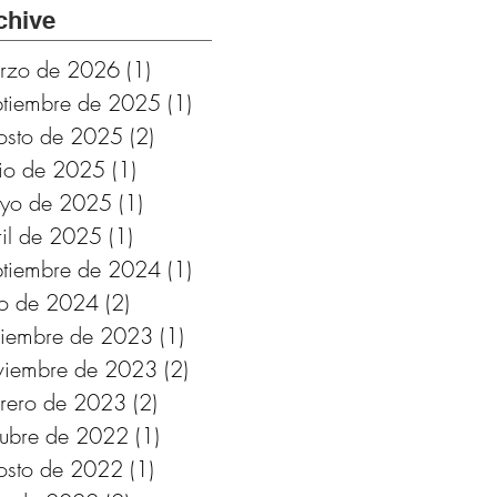
Cádiz.
chive
Subvencionado por
rzo de 2026
(1)
1 entrada
Fundación
ptiembre de 2025
(1)
1 entrada
Provincial de
osto de 2025
(2)
2 entradas
Cultura de Cádiz
nio de 2025
(1)
1 entrada
yo de 2025
(1)
1 entrada
ril de 2025
(1)
1 entrada
ptiembre de 2024
(1)
1 entrada
lio de 2024
(2)
2 entradas
ciembre de 2023
(1)
1 entrada
viembre de 2023
(2)
2 entradas
brero de 2023
(2)
2 entradas
tubre de 2022
(1)
1 entrada
osto de 2022
(1)
1 entrada