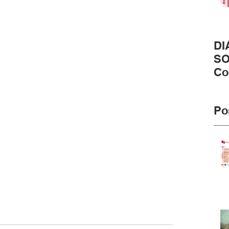
DI
SO
Co
pr
#m
Po