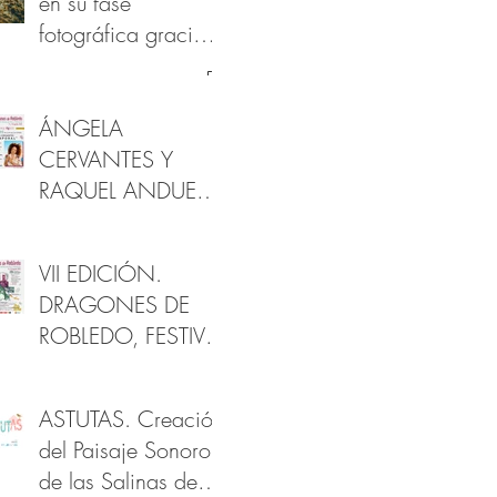
en su fase
fotográfica gracias
al apoyo de la
Fundación
Provincial de
ÁNGELA
Cultura de Cádiz
CERVANTES Y
RAQUEL ANDUEZA
EN DRAGONES
DE ROBLEDO
VII EDICIÓN.
DRAGONES DE
ROBLEDO, FESTIVAL
DE ARTES Y
PATRIMONIO
ASTUTAS. Creación
del Paisaje Sonoro
de las Salinas de