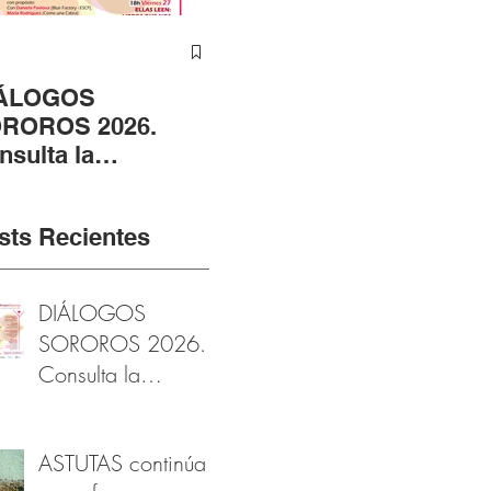
ÁLOGOS
ASTUTAS continúa
ÁN
ROROS 2026.
en su fase
CE
nsulta la
fotográfica gracias al
RA
ogramación
apoyo de la
EN
arzomujer
Fundación Provincial
RO
sts Recientes
de Cultura de Cádiz
DIÁLOGOS
SOROROS 2026.
Consulta la
programación
#marzomujer
ASTUTAS continúa