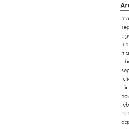
Ar
ma
se
ag
ju
ma
ab
se
ju
di
no
fe
oc
ag