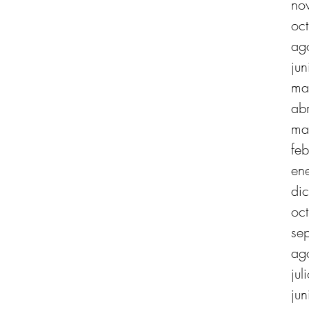
no
oc
ag
ju
ma
ab
ma
fe
en
di
oc
se
ag
ju
ju