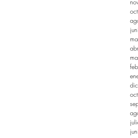
no
oc
ag
ju
ma
ab
ma
fe
en
di
oc
se
ag
ju
ju