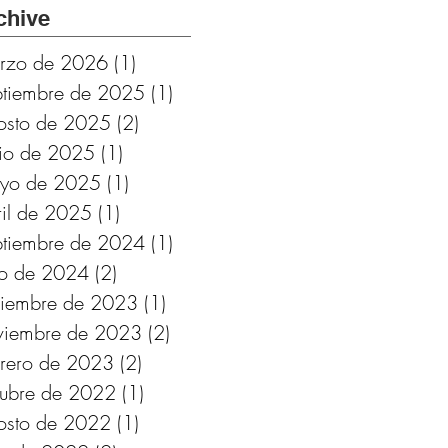
Cádiz.
chive
Subvencionado por
rzo de 2026
(1)
1 entrada
Fundación
ptiembre de 2025
(1)
1 entrada
Provincial de
osto de 2025
(2)
2 entradas
Cultura de Cádiz
nio de 2025
(1)
1 entrada
yo de 2025
(1)
1 entrada
ril de 2025
(1)
1 entrada
ptiembre de 2024
(1)
1 entrada
lio de 2024
(2)
2 entradas
ciembre de 2023
(1)
1 entrada
viembre de 2023
(2)
2 entradas
brero de 2023
(2)
2 entradas
tubre de 2022
(1)
1 entrada
osto de 2022
(1)
1 entrada