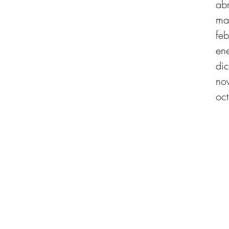
ab
ma
fe
en
di
no
oc