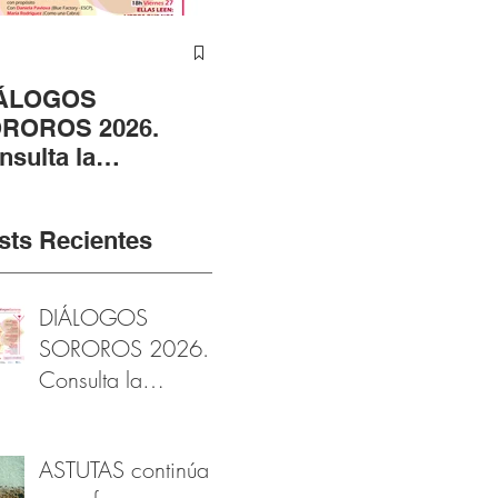
ÁLOGOS
ASTUTAS continúa
ÁN
ROROS 2026.
en su fase
CE
nsulta la
fotográfica gracias al
RA
ogramación
apoyo de la
EN
arzomujer
Fundación Provincial
RO
sts Recientes
de Cultura de Cádiz
DIÁLOGOS
SOROROS 2026.
Consulta la
programación
#marzomujer
ASTUTAS continúa