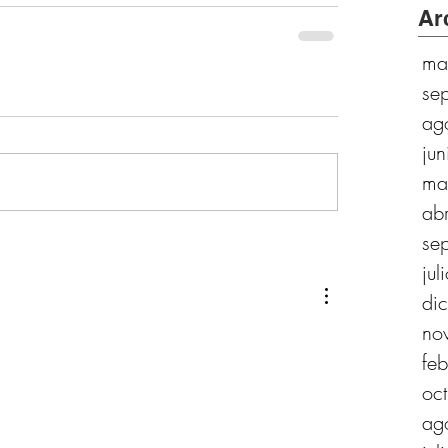
Ar
ma
se
ag
ju
ma
ab
se
ju
di
no
fe
oc
ag