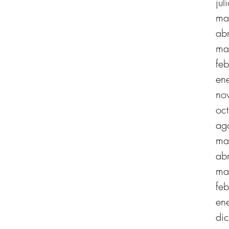
ju
ma
ab
ma
fe
en
no
oc
ag
ma
ab
ma
fe
en
di