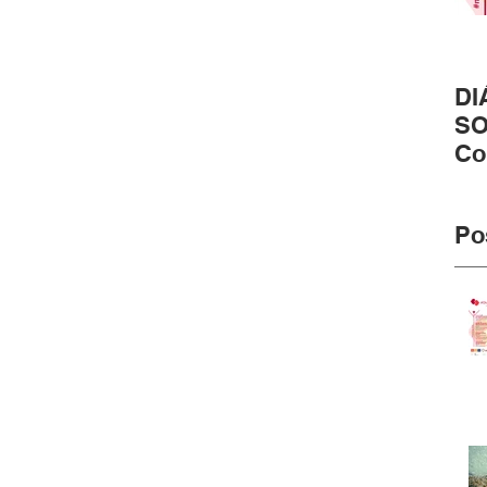
DI
SO
Co
pr
#m
Po