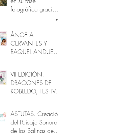
en su fase
fotográfica gracias
al apoyo de la
Fundación
Provincial de
ÁNGELA
Cultura de Cádiz
CERVANTES Y
RAQUEL ANDUEZA
EN DRAGONES
DE ROBLEDO
VII EDICIÓN.
DRAGONES DE
ROBLEDO, FESTIVAL
DE ARTES Y
PATRIMONIO
ASTUTAS. Creación
del Paisaje Sonoro
de las Salinas de