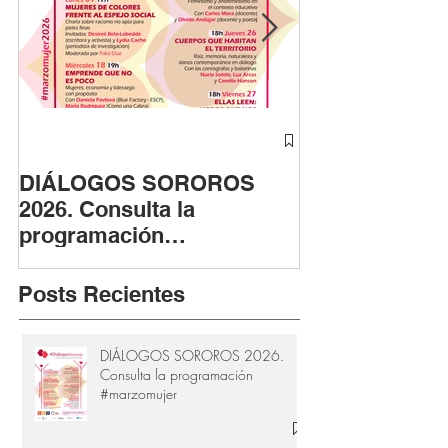
DIÁLOGOS SOROROS
ASTUTAS cont
2026. Consulta la
fase fotográfi
programación
apoyo de la F
#marzomujer
Provincial de 
Cádiz
Posts Recientes
DIÁLOGOS SOROROS 2026.
Consulta la programación
#marzomujer