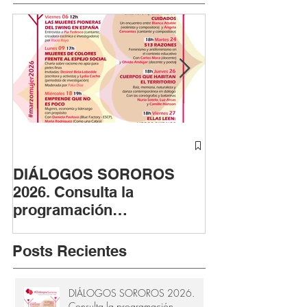
DIÁLOGOS SOROROS
ASTUTAS cont
2026. Consulta la
fase fotográfi
programación
apoyo de la F
#marzomujer
Provincial de 
Cádiz
Posts Recientes
DIÁLOGOS SOROROS 2026.
Consulta la programación