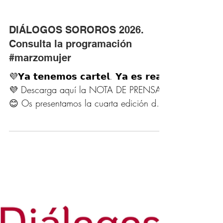
DIÁLOGOS SOROROS 2026.
Consulta la programación
#marzomujer
💜𝗬𝗮 𝘁𝗲𝗻𝗲𝗺𝗼𝘀 𝗰𝗮𝗿𝘁𝗲𝗹. 𝗬𝗮 𝗲𝘀 𝗿𝗲𝗮𝗹.
💜 Descarga aquí la NOTA DE PRENSA
😊 Os presentamos la cuarta edición de
𝗗𝗶𝗮́𝗹𝗼𝗴𝗼𝘀 𝗦𝗼𝗥𝗼𝗿𝗼𝘀 𝟮𝟬𝟮𝟲, que se
celebrará 𝗱𝗲𝗹 𝟲 𝗮𝗹 𝟮𝟳 𝗱𝗲 𝗺𝗮𝗿𝘇𝗼 🗓️,
en el marco de #𝗠𝗮𝗿𝘇𝗼𝗠𝘂𝗷𝗲𝗿 🌸. Un
espacio de activismo, encuentro,
pensamiento y creación que vuelve para
dialogar y compartir en torno a las
experiencias de las mujeres en la