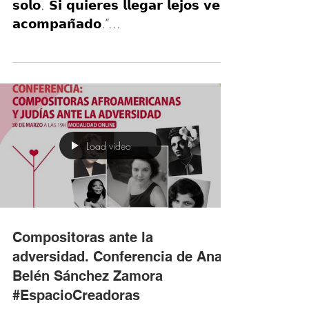
Diálogos Sororos + Espacio
Creadoras 2023
“𝗦𝗶 𝗾𝘂𝗶𝗲𝗿𝗲𝘀 𝗶𝗿 𝗿𝗮́𝗽𝗶𝗱𝗼 𝗰𝗮𝗺𝗶𝗻𝗮
𝘀𝗼𝗹𝗼. 𝗦𝗶 𝗾𝘂𝗶𝗲𝗿𝗲𝘀 𝗹𝗹𝗲𝗴𝗮𝗿 𝗹𝗲𝗷𝗼𝘀 𝘃𝗲
𝗮𝗰𝗼𝗺𝗽𝗮𝗻̃𝗮𝗱𝗼.”...
Load video
Compositoras ante la