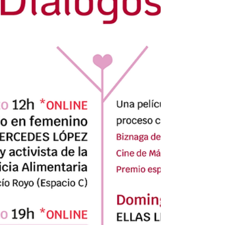
sociedad, el arte y la cultura. 💟🌟 🎙️
Entrevistas, tertulias,