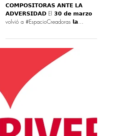
adversidad. Conferencia de Ana
Belén Sánchez Zamora
#EspacioCreadoras
𝗖𝗢𝗠𝗣𝗢𝗦𝗜𝗧𝗢𝗥𝗔𝗦 𝗔𝗡𝗧𝗘 𝗟𝗔
𝗔𝗗𝗩𝗘𝗥𝗦𝗜𝗗𝗔𝗗 El 𝟯𝟬 𝗱𝗲 𝗺𝗮𝗿𝘇𝗼
volvió a #EspacioCreadoras 𝗹𝗮
𝗺𝘂𝘀𝗶𝗰𝗼́𝗹𝗼𝗴𝗮...